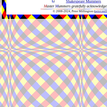
Shakespeare Mummers
M
aster
M
ummers gratefully acknowledges
© 2008-2024, Peter Millington (
peter.mi