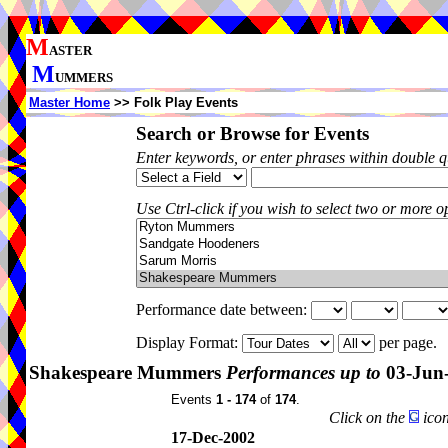
M
ASTER
M
UMMERS
Master Home
>> Folk Play Events
Search or Browse for Events
Enter keywords, or enter phrases within double 
Use Ctrl-click if you wish to select two or more op
Performance date between:
Display Format:
per page.
Shakespeare Mummers
Performances up to
03-Jun
Events
1 - 174
of
174
.
Click on the
icon
17-Dec-2002