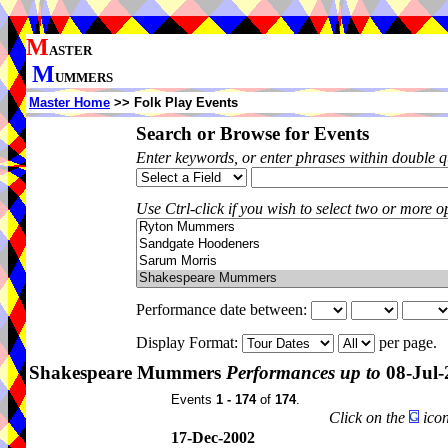
M
ASTER
M
UMMERS
Master Home
>> Folk Play Events
Search or Browse for Events
Enter keywords, or enter phrases within double 
Use Ctrl-click if you wish to select two or more op
Performance date between:
Display Format:
per page.
Shakespeare Mummers
Performances up to
08-Jul-
Events
1 - 174
of
174
.
Click on the
icon
17-Dec-2002