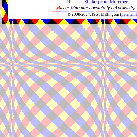
Shakespeare Mummers
M
aster
M
ummers gratefully acknowledges
© 2008-2024, Peter Millington (
peter.mi